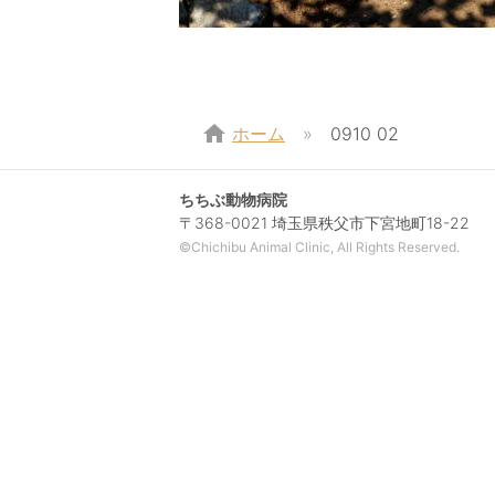
home
ホーム
0910 02
ちちぶ動物病院
〒368-0021 埼玉県秩父市下宮地町18-22
©Chichibu Animal Clinic, All Rights Reserved.